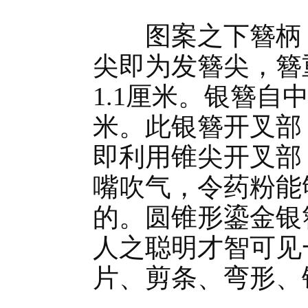
图案之下簪柄，
尖即为发簪尖，簪重
1.1厘米。银簪自
米。此银簪开叉部
即利用锥尖开叉部
嘴吹气，令药粉能
的。圆锥形鎏金银
人之聪明才智可见
片、剪条、弯形、