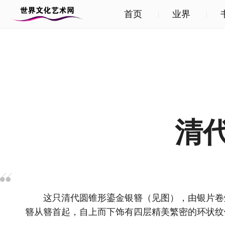
首页
业界
清
这只清代圆锥形鎏金银簪（见图），由银片卷焊
簪从簪首起，自上而下饰有四层精美繁密的环状纹