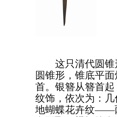
这只清代圆锥形
圆锥形，锥底平面
首。银簪从簪首起
纹饰，依次为：几
地蝴蝶花卉纹——