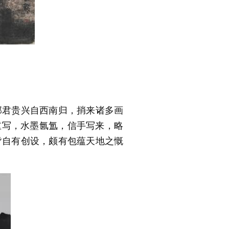
郭君贵兴自西南归，捎来诸多画
重写，水墨氤氲，信手写来，略
皆自有创设，颇有包蕴天地之慨