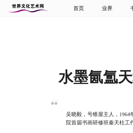
首页
业界
水墨氤氲天
吴晓毅，号锥屋主人，1964
院首届书画研修班秦天柱工