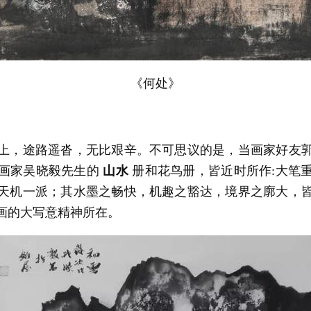
《何处》
上，途路遥沓，无比艰辛。不可思议的是，当画家好友
川画家吴晓毅先生的
山水
册和花鸟册，皆近时所作:大笔
天机一派；其水墨之畅快，机趣之豁达，境界之廓大，
画的大写意精神所在。