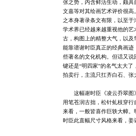
张之势，内含鲜活生动，颇具
文嘉等对其绘画艺术评价很高
之本身著录条文有限，以至于
学术界已经越来越重视他的艺
古，构图上的精整大气，以及
能靠谱谢时臣真正的经典画迹
些著名的文化机构。但话又说
键还是“明四家”的名气太大
拍卖行，主流只扛齐白石、张
这幅谢时臣《凌云乔翠图》（
用笔苍润古拙，松针虬枝穿行
来看，一般皆喜作巨轶大幛。
时臣此直幅尺寸风格来看，姜