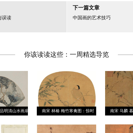
下一篇文章
与误读
中国画的艺术技巧
你该读读这些：一周精选导览
品明清山水画扇
南宋 林椿 梅竹寒禽图：惊时
南宋 马麟 