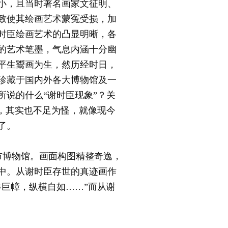
小，且当时著名画家文征明、
致使其绘画艺术蒙冤受损，加
时臣绘画艺术的凸显明晰，各
的艺术笔墨，气息内涵十分幽
平生鬻画为生，然历经时日，
珍藏于国内外各大博物馆及一
说的什么“谢时臣现象”？关
，其实也不足为怪，就像现今
了。
市博物馆。画面构图精整奇逸，
中。从谢时臣存世的真迹画作
巨幛，纵横自如……”而从谢