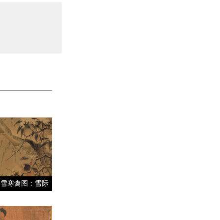
暮雪寒禽图：雪际