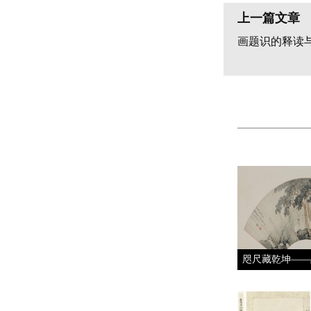
上一篇文章
画题识的释读
咫尺藏乾坤——