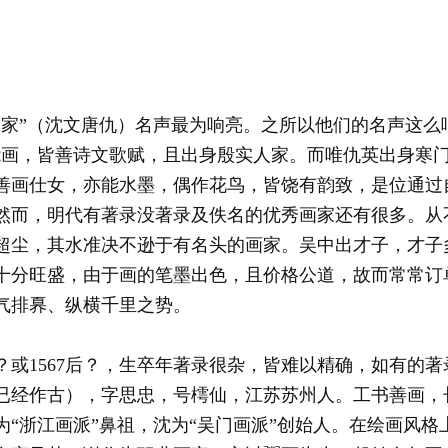
”（沈文唐仇）名声最为响亮。之所以他们的名声这么响
能画，皆善诗文歌赋，且出身殷实人家。而唯仇英出身寒
善画仕女，亦能水墨，偶作花鸟，皆饶有韵致，是位通过
然而，明代有著录没著录及佚名的优秀画家还有很多。从不
超尘，其水准决不逊于有名头的画家。吴中出才子，才子
十分旺盛，由于画的笔墨出色，且价格公道，故而常常订
气排奡、纵横千里之势。
—？或1567后？，生卒年著录很杂，皆难以精确，如有的
已经作古），字思忠，号樗仙，江苏苏州人。工书善画，
为“浙江画派”鼻祖，沈为“吴门画派”创始人。在绘画风