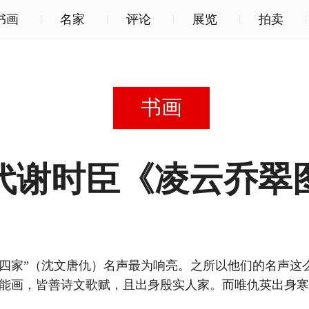
书画
名家
评论
展览
拍卖
书画
代谢时臣《凌云乔翠
家”（沈文唐仇）名声最为响亮。之所以他们的名声这么
书能画，皆善诗文歌赋，且出身殷实人家。而唯仇英出身