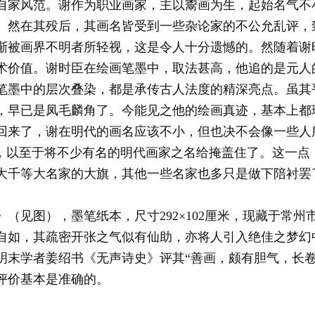
自家风范。谢作为职业画家，主以鬻画为生，起始名气不
。然在其殁后，其画名皆受到一些杂论家的不公允乱评，
渐被画界不明者所轻视，这是令人十分遗憾的。然随着谢
术价值。谢时臣在绘画笔墨中，取法甚高，他追的是元人
笔墨中的层次叠染，都是承传古人法度的精深亮点。虽其
，早已是凤毛麟角了。今能见之他的绘画真迹，基本上都
回来了，谢在明代的画名应该不小，但也决不会像一些人所
了，以至于将不少有名的明代画家之名给掩盖住了。这一点
大千等大名家的大旗，其他一些名家也多只是做下陪衬罢
见图），墨笔纸本，尺寸292×102厘米，现藏于常州
自如，其疏密开张之气似有仙助，亦将人引入绝佳之梦幻
明末学者姜绍书《无声诗史》评其“善画，颇有胆气，长卷
评价基本是准确的。