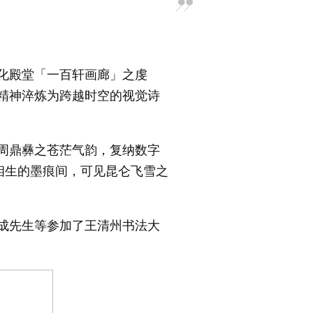
化殿堂「一百轩画廊」之虔
精神淬炼为跨越时空的视觉诗
周鼎彝之苍茫气韵，复纳数字
润相生的墨痕间，可见昆仑飞雪之
成先生等参加了王清州书法大