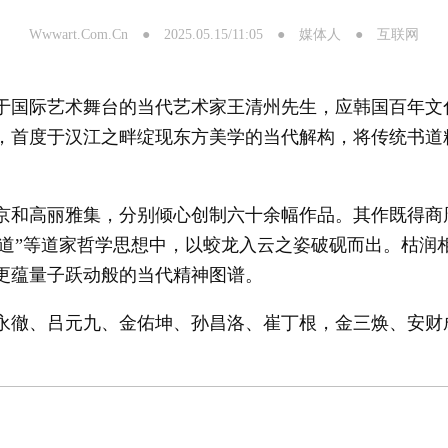
Wwwart.Com.Cn ● 2025.05.15/11:05 ● 媒体人 ● 互联网
国际艺术舞台的当代艺术家王清州先生，应韩国百年文
，首度于汉江之畔绽现东方美学的当代解构，将传统书道
和高丽雅集，分别倾心创制六十余幅作品。其作既得商
”“道”等道家哲学思想中，以蛟龙入云之姿破砚而出。枯
更蕴量子跃动般的当代精神图谱。
徹、吕元九、金佑坤、孙昌洛、崔丁根，金三焕、安财