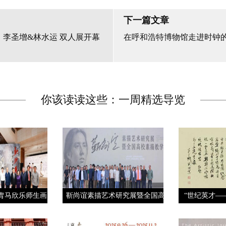
下一篇文章
｜李圣增&林水运 双人展开幕
在呼和浩特博物馆走进时钟
你该读读这些：一周精选导览
胄马欣乐师生画
靳尚谊素描艺术研究展暨全国高
“世纪英才—