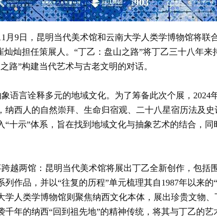
5年11月9日，昆明当代美术馆和云南大学人类学博物馆将
崔灿灿担任策展人。“丁乙：盘山之路”将丁乙三十八年来
山之路”构建当代艺术与古老文明的对话。
言诠释多元的地域文化。为了筹备此次个展，2024
，纳西人的自然崇拜、生命归宿观、二十八星宿历法及史
入“十示”体系，旨在找到地域文化与抽象艺术的结合，同
越两馆：昆明当代美术馆将展出丁乙全新创作，包括围
列作品，并以“往复的历程”单元梳理其自1987年以来的
大学人类学博物馆则聚焦纳西文化本体，展出珍贵文物、
袭千年的纳西“回到祖先地”的精神传统，将其与丁乙的艺