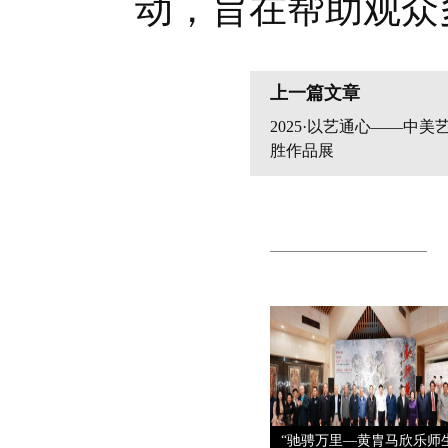
动，旨在帮助观众
上一篇文章
2025·以艺通心——中
胜作品展
“驰骋万里—黄胄马欣乐师