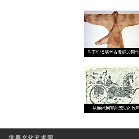
马王堆汉墓考古发掘50周年
从缰绳到智能驾驶的旅